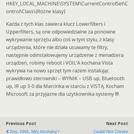
HKEY_LOCAL_MACHINE\SYSTEM\CurrentControlSet\C
ontrol\Class\{Różne klasy}
Każda z tych klas zawiera klucz Lowerfilters i
Upperfilters, są one odpowiedzialne za ponowne
wykrywanie sprzętu albo coś w tym stylu, z klasy
urządzenia, które nie działa usuwamy te filtry,
następnie odinstalowujemy urządzenie z menadżera
urządzeń, robimy reboot i VOIL’A kochana Vista
wykrywa na nowo sprzęt tym razem instalując
prawidłowo sterowniki – WYNIK – USB up, Bluetooth
up, IR up 3-0 dla Marcinka w starciu z VISTĄ. Kocham
Microsoft za przyjazne dla użytkownika systemy !!!!
Previous Post
Next Post
Dns, DNS, Mój Kochany !
Could Not Create